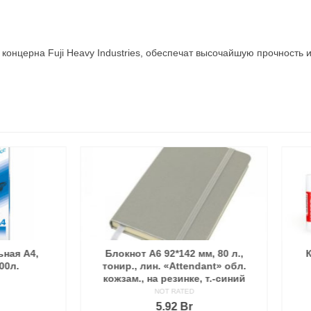
концерна Fuji Heavy Industries, обеспечат высочайшую прочность
окнот А6 92*142 мм, 80 л.,
Клей-карандаш «Kores» 8
ир., лин. «Attendant» обл.
NOT RATED
зам., на резинке, т.-синий
2.10
Br
NOT RATED
5.92
Br
В КОРЗИНУ