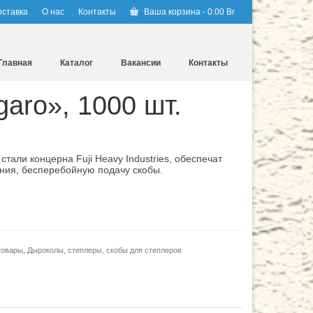
оставка
О нас
Контакты
Ваша корзина
-
0.00
Br
Главная
Каталог
Вакансии
Контакты
aro», 1000 шт.
тали концерна Fuji Heavy Industries, обеспечат
ния, бесперебойную подачу скобы.
товары
,
Дыроколы, степлеры, скобы для степлеров