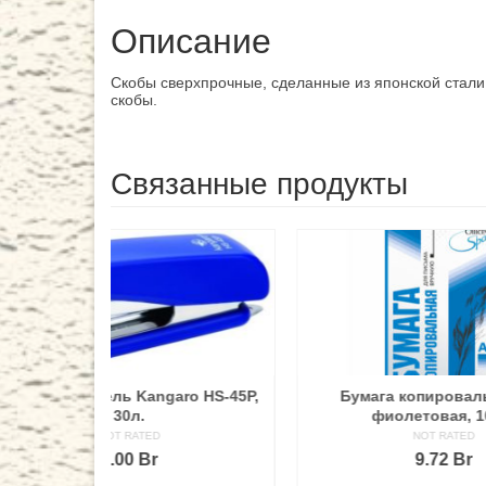
Описание
Скобы сверхпрочные, сделанные из японской стали 
скобы.
Связанные продукты
o HS-45P,
Бумага копировальная А4,
Бл
фиолетовая, 100л.
тон
кож
NOT RATED
9.72
Br