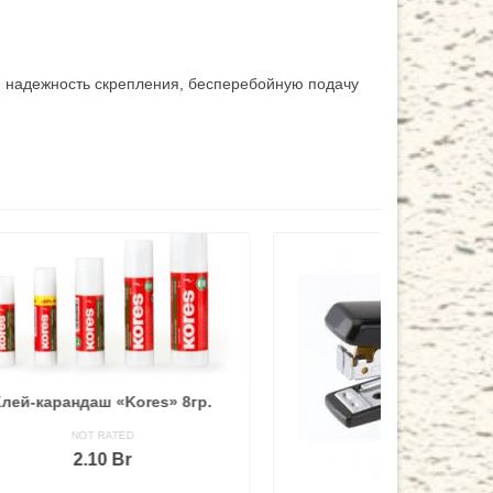
 и надежность скрепления, бесперебойную подачу
гр.
Бумага
класс «С