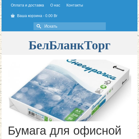
Оплата и доставка
О нас
Контакты
Ваша корзина
-
0.00
Br
Искать:
БелБланкТорг
Бумага для офисной