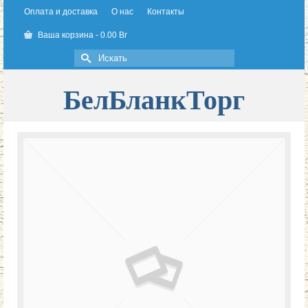
Оплата и доставка
О нас
Контакты
Ваша корзина
-
0.00
Br
Искать:
БелБланкТорг