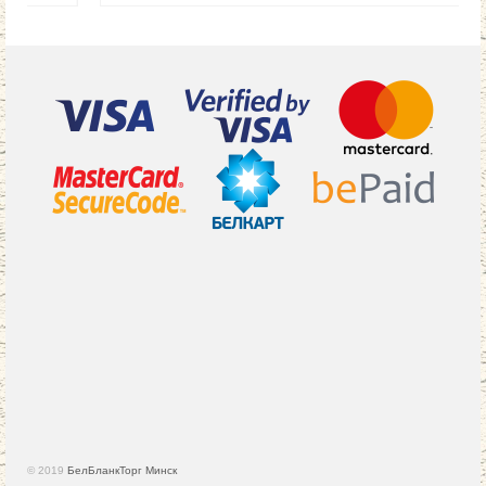
© 2019
БелБланкТорг Минск