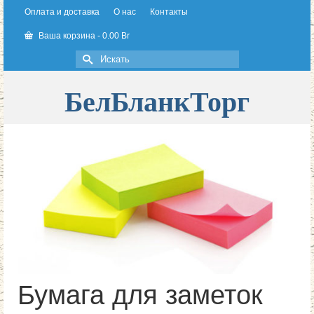
Оплата и доставка
О нас
Контакты
Ваша корзина
-
0.00
Br
Искать:
БелБланкТорг
Бумага для заметок