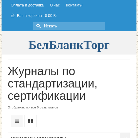
Оплата и доставка
О нас
Контакты
Ваша корзина
-
0.00
Br
Искать:
БелБланкТорг
Журналы по
стандартизации,
сертификации
Отображаются все 0 результатов