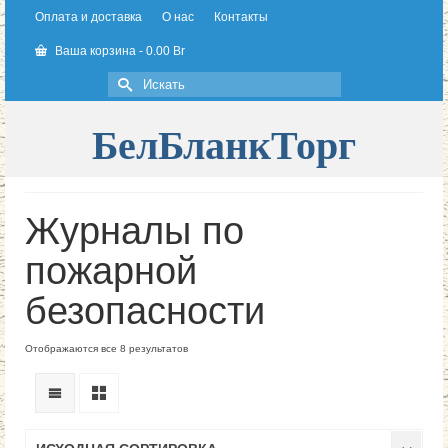
Оплата и доставка
О нас
Контакты
Ваша корзина
-
0.00
Br
Искать:
БелБланкТорг
Журналы по
пожарной
безопасности
Отображаются все 8 результатов